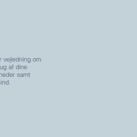
r vejledning om
rug af dine
yheder samt
ind.