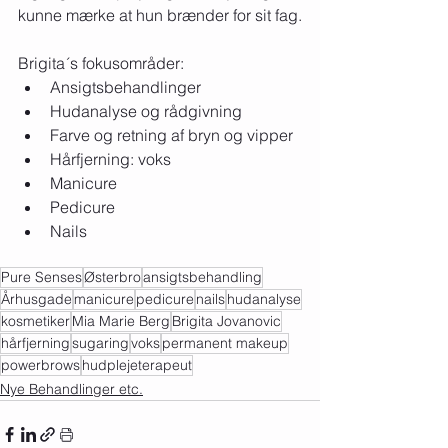
kunne mærke at hun brænder for sit fag.
Brigita´s fokusområder:
Ansigtsbehandlinger
Hudanalyse og rådgivning
Farve og retning af bryn og vipper
Hårfjerning: voks
Manicure
Pedicure
Nails
Pure Senses
Østerbro
ansigtsbehandling
Århusgade
manicure
pedicure
nails
hudanalyse
kosmetiker
Mia Marie Berg
Brigita Jovanovic
hårfjerning
sugaring
voks
permanent makeup
powerbrows
hudplejeterapeut
Nye Behandlinger etc.