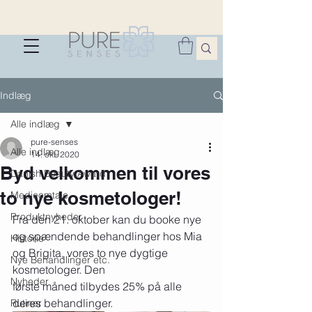
Indlæg
Alle indlæg
pure-senses
Alle indlæg
14. okt. 2020
Byd velkommen til vores
Danish Beauty Award
to nye kosmetologer!
Medieomtale
Produktnyheder
Fra den 21. oktober kan du booke nye 
og spændende behandlinger hos Mia 
Historie
og Brigita, vores to nye dygtige 
Nye Behandlinger etc.
kosmetologer. Den 
Nyheder
første måned tilbydes 25% på alle 
deres behandlinger. 
Rutiner