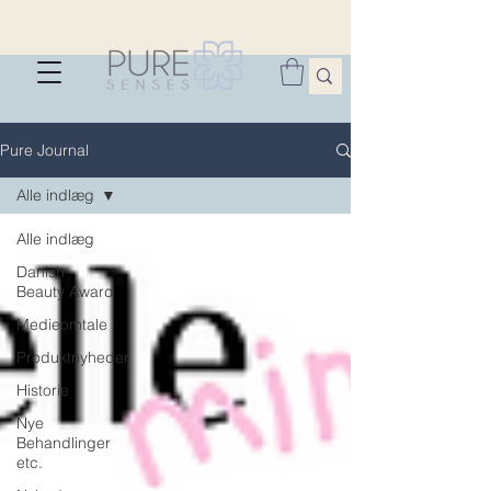
Pure Journal
Alle indlæg
Alle indlæg
Danish
Beauty Award
Medieomtale
Produktnyheder
Historie
Nye
Behandlinger
etc.