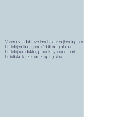
Vores nyhedsbreve indeholder vejledning om
hudplejerutine, gode råd til brug af dine
hudplejeprodukter, produktnyheder samt
holistiske tanker om krop og sind.