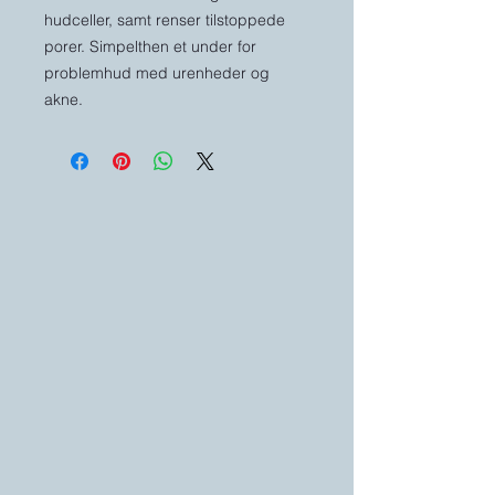
hudceller, samt renser tilstoppede
porer. Simpelthen et under for
problemhud med urenheder og
akne.