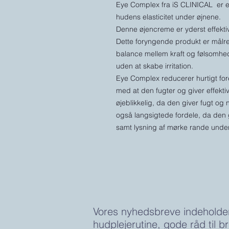
Eye Complex fra iS CLINICAL er e
hudens elasticitet under øjnene.
Denne øjencreme er yderst effekti
Dette foryngende produkt er målret
balance mellem kraft og følsomhed 
uden at skabe irritation.
Eye Complex reducerer hurtigt fo
med at den fugter og giver effekti
øjeblikkelig, da den giver fugt og 
også langsigtede fordele, da den gi
samt lysning af mørke rande unde
Vores nyhedsbreve indeholde
hudplejerutine, gode råd til b