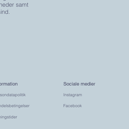
yheder samt
ind.
formation
Sociale medier
sondatapolitik
Instagram
delsbetingelser
Facebook
ningstider