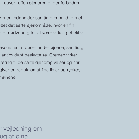
n uovertruffen øjencreme, der forbedrer
v, men indeholder samtidig en mild formel.
tet det sarte øjenområde, hvor en fin
er nødvendig for at være virkelig effektiv
rekomsten af poser under øjnene, samtidig
v antioxidant beskyttelse. Cremen virker
næring til de sarte øjenomgivelser og har
ver en reduktion af fine linier og rynker,
r øjnene.
r vejledning om
rug af dine