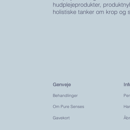
hudplejeprodukter, produktn
holistiske tanker om krop og s
Genveje
In
Behandlinger
Per
Om Pure Senses
Han
Gavekort
Åb