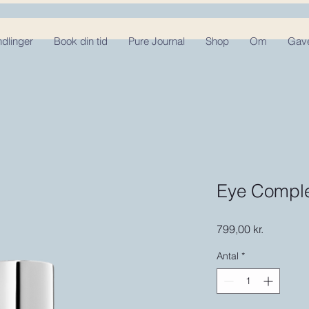
dlinger
Book din tid
Pure Journal
Shop
Om
Gave
Eye Comple
Pris
799,00 kr.
Antal
*