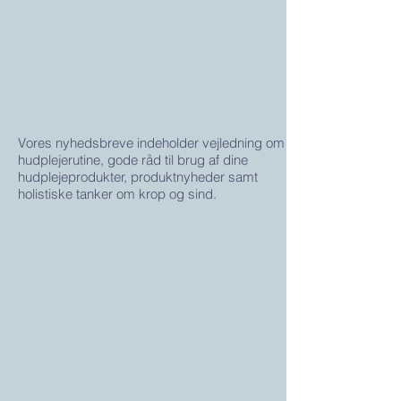
Vores nyhedsbreve indeholder vejledning om
hudplejerutine, gode råd til brug af dine
hudplejeprodukter, produktnyheder samt
holistiske tanker om krop og sind.