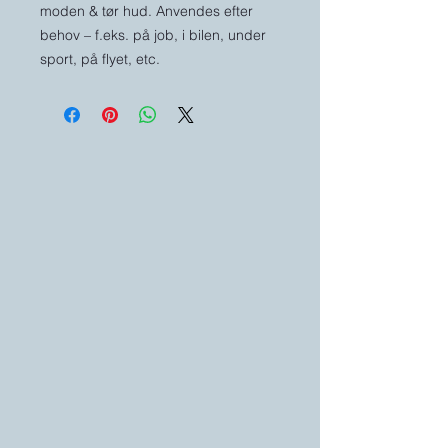
moden & tør hud. Anvendes efter
behov – f.eks. på job, i bilen, under
sport, på flyet, etc.