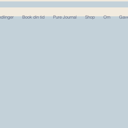
dlinger
Book din tid
Pure Journal
Shop
Om
Gave