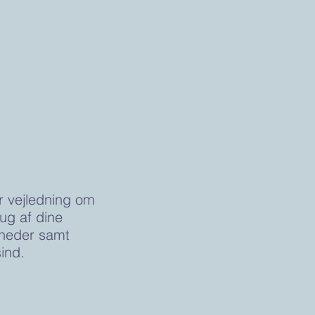
r vejledning om
rug af dine
yheder samt
ind.