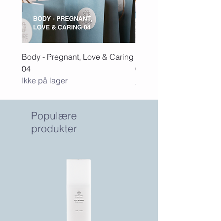
Body - Pregnant, Love & Caring
Body - Healing, Energi & 
04
03
Ikke på lager
Pris
575,00 kr.
Populære
produkter