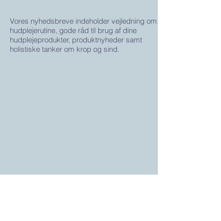
Vores nyhedsbreve indeholder vejledning om
hudplejerutine, gode råd til brug af dine
hudplejeprodukter, produktnyheder samt
holistiske tanker om krop og sind.
Genveje