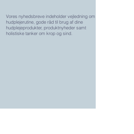
Vores nyhedsbreve indeholder vejledning om
hudplejerutine, gode råd til brug af dine
hudplejeprodukter, produktnyheder samt
holistiske tanker om krop og sind.
Genveje