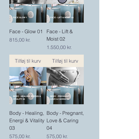
Face - Glow 01
Face - Lift &
Moist 02
Pris
815,00 kr.
Pris
1.550,00 kr.
Tilføj til kurv
Tilføj til kurv
Body - Healing,
Body - Pregnant,
Energi & Vitality
Love & Caring
03
04
Pris
Pris
575,00 kr.
575,00 kr.