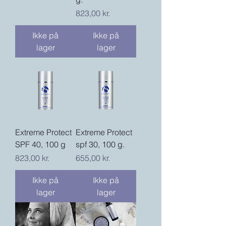
Pris
823,00 kr.
Ikke på
Ikke på
lager
lager
Extreme Protect
Extreme Protect
SPF 40, 100 g
spf 30, 100 g.
Pris
Pris
823,00 kr.
655,00 kr.
Ikke på
Ikke på
lager
lager